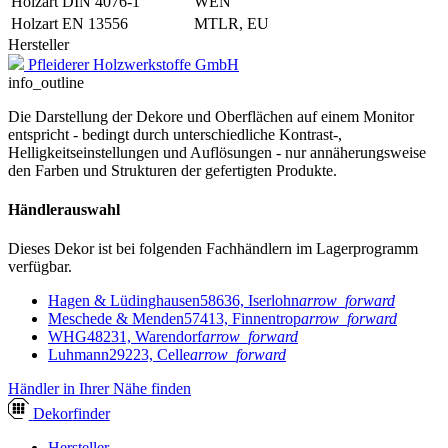
Holzart DIN 4076-1
WEN
Holzart EN 13556
MTLR, EU
Hersteller
Pfleiderer Holzwerkstoffe GmbH
info_outline
Die Darstellung der Dekore und Oberflächen auf einem Monitor
entspricht - bedingt durch unterschiedliche Kontrast-,
Helligkeitseinstellungen und Auflösungen - nur annäherungsweise
den Farben und Strukturen der gefertigten Produkte.
Händlerauswahl
Dieses Dekor ist bei folgenden Fachhändlern im Lagerprogramm
verfügbar.
Hagen & Lüdinghausen
58636, Iserlohn
arrow_forward
Meschede & Menden
57413, Finnentrop
arrow_forward
WHG
48231, Warendorf
arrow_forward
Luhmann
29223, Celle
arrow_forward
Händler in Ihrer Nähe finden
Dekor
finder
Hersteller