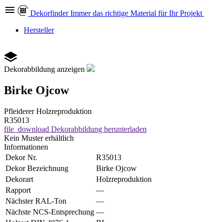
Dekor
finder
Immer das richtige Material für Ihr Projekt
Hersteller
Dekorabbildung anzeigen
Birke Ojcow
Pfleiderer
Holzreproduktion
R35013
file_download
Dekorabbildung herunterladen
Kein Muster erhältlich
Informationen
Dekor Nr.
R35013
Dekor Bezeichnung
Birke Ojcow
Dekorart
Holzreproduktion
Rapport
—
Nächster RAL-Ton
—
Nächste NCS-Entsprechung
—