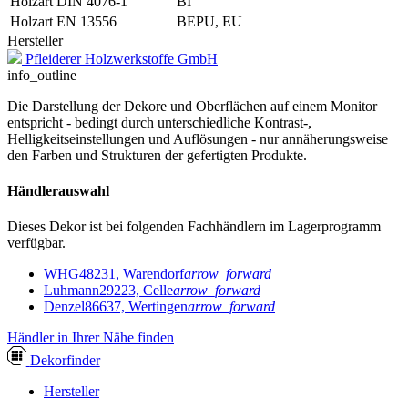
Holzart DIN 4076-1
BI
Holzart EN 13556
BEPU, EU
Hersteller
Pfleiderer Holzwerkstoffe GmbH
info_outline
Die Darstellung der Dekore und Oberflächen auf einem Monitor
entspricht - bedingt durch unterschiedliche Kontrast-,
Helligkeitseinstellungen und Auflösungen - nur annäherungsweise
den Farben und Strukturen der gefertigten Produkte.
Händlerauswahl
Dieses Dekor ist bei folgenden Fachhändlern im Lagerprogramm
verfügbar.
WHG
48231, Warendorf
arrow_forward
Luhmann
29223, Celle
arrow_forward
Denzel
86637, Wertingen
arrow_forward
Händler in Ihrer Nähe finden
Dekor
finder
Hersteller