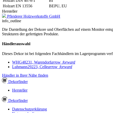
Holzart DIN 4076-1
BI
Holzart EN 13556
BEPU, EU
Hersteller
Pfleiderer Holzwerkstoffe GmbH
info_outline
Die Darstellung der Dekore und Oberflächen auf einem Monitor entspr
Strukturen der gefertigten Produkte.
Händlerauswahl
Dieses Dekor ist bei folgenden Fachhändlern im Lagerprogramm verf
WHG
48231, Warendorf
arrow_forward
Luhmann
29223, Celle
arrow_forward
Händler in Ihrer Nähe finden
Dekor
finder
Hersteller
Dekor
finder
Datenschutzerklärung