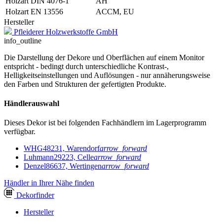
Holzart DIN 4076-1
AH
Holzart EN 13556
ACCM, EU
Hersteller
Pfleiderer Holzwerkstoffe GmbH
info_outline
Die Darstellung der Dekore und Oberflächen auf einem Monitor
entspricht - bedingt durch unterschiedliche Kontrast-,
Helligkeitseinstellungen und Auflösungen - nur annäherungsweise
den Farben und Strukturen der gefertigten Produkte.
Händlerauswahl
Dieses Dekor ist bei folgenden Fachhändlern im Lagerprogramm
verfügbar.
WHG
48231, Warendorf
arrow_forward
Luhmann
29223, Celle
arrow_forward
Denzel
86637, Wertingen
arrow_forward
Händler in Ihrer Nähe finden
Dekor
finder
Hersteller