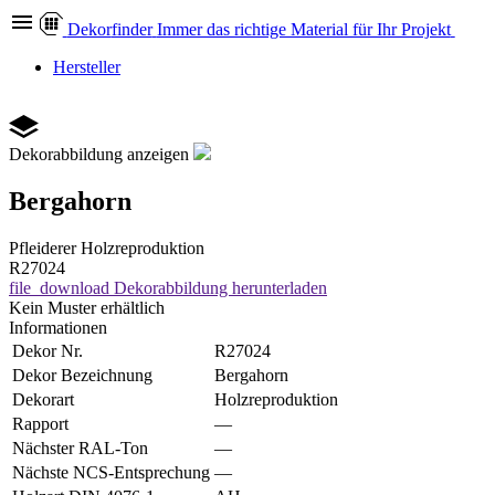
Dekor
finder
Immer das richtige Material für Ihr Projekt
Hersteller
Dekorabbildung anzeigen
Bergahorn
Pfleiderer
Holzreproduktion
R27024
file_download
Dekorabbildung herunterladen
Kein Muster erhältlich
Informationen
Dekor Nr.
R27024
Dekor Bezeichnung
Bergahorn
Dekorart
Holzreproduktion
Rapport
—
Nächster RAL-Ton
—
Nächste NCS-Entsprechung
—