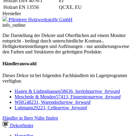
Holzart DIN 4076-1
EI
Holzart EN 13556
QCXE, EU
Hersteller
Pfleiderer Holzwerkstoffe GmbH
info_outline
Die Darstellung der Dekore und Oberflächen auf einem Monitor
entspricht - bedingt durch unterschiedliche Kontrast-,
Helligkeitseinstellungen und Auflösungen - nur annäherungsweise
den Farben und Strukturen der gefertigten Produkte.
Händlerauswahl
Dieses Dekor ist bei folgenden Fachhändlern im Lagerprogramm
verfügbar.
Hagen & Lüdinghausen
58636, Iserlohn
arrow_forward
Meschede & Menden
57413, Finnentrop
arrow_forward
WHG
48231, Warendorf
arrow_forward
Luhmann
29223, Celle
arrow_forward
Händler in Ihrer Nähe finden
Dekor
finder
Hersteller