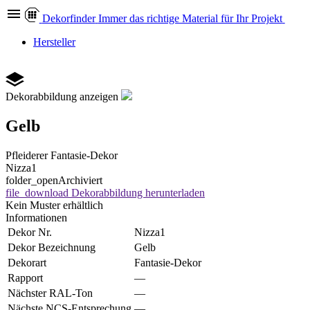
Dekor
finder
Immer das richtige Material für Ihr Projekt
Hersteller
Dekorabbildung anzeigen
Gelb
Pfleiderer
Fantasie-Dekor
Nizza1
folder_open
Archiviert
file_download
Dekorabbildung herunterladen
Kein Muster erhältlich
Informationen
Dekor Nr.
Nizza1
Dekor Bezeichnung
Gelb
Dekorart
Fantasie-Dekor
Rapport
—
Nächster RAL-Ton
—
Nächste NCS-Entsprechung
—