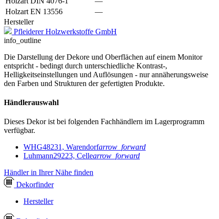
Holzart DIN 4076-1
—
Holzart EN 13556
—
Hersteller
Pfleiderer Holzwerkstoffe GmbH
info_outline
Die Darstellung der Dekore und Oberflächen auf einem Monitor
entspricht - bedingt durch unterschiedliche Kontrast-,
Helligkeitseinstellungen und Auflösungen - nur annäherungsweise
den Farben und Strukturen der gefertigten Produkte.
Händlerauswahl
Dieses Dekor ist bei folgenden Fachhändlern im Lagerprogramm
verfügbar.
WHG
48231, Warendorf
arrow_forward
Luhmann
29223, Celle
arrow_forward
Händler in Ihrer Nähe finden
Dekor
finder
Hersteller