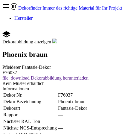
Dekor
finder
Immer das richtige Material für Ihr Projekt
Hersteller
Dekorabbildung anzeigen
Phoenix braun
Pfleiderer
Fantasie-Dekor
F76037
file_download
Dekorabbildung herunterladen
Kein Muster erhältlich
Informationen
Dekor Nr.
F76037
Dekor Bezeichnung
Phoenix braun
Dekorart
Fantasie-Dekor
Rapport
—
Nächster RAL-Ton
—
Nächste NCS-Entsprechung
—