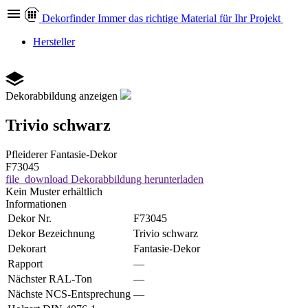
Dekor
finder
Immer das richtige Material für Ihr Projekt
Hersteller
Dekorabbildung anzeigen
Trivio schwarz
Pfleiderer
Fantasie-Dekor
F73045
file_download
Dekorabbildung herunterladen
Kein Muster erhältlich
Informationen
Dekor Nr.
F73045
Dekor Bezeichnung
Trivio schwarz
Dekorart
Fantasie-Dekor
Rapport
—
Nächster RAL-Ton
—
Nächste NCS-Entsprechung
—