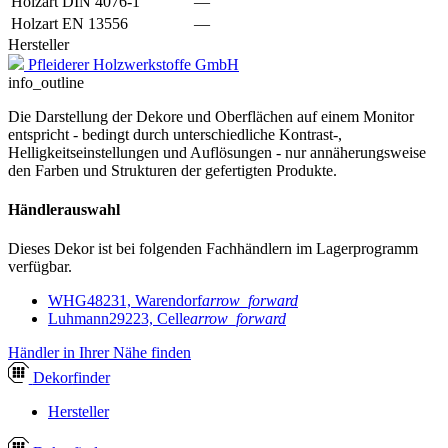
Holzart DIN 4076-1
—
Holzart EN 13556
—
Hersteller
Pfleiderer Holzwerkstoffe GmbH
info_outline
Die Darstellung der Dekore und Oberflächen auf einem Monitor
entspricht - bedingt durch unterschiedliche Kontrast-,
Helligkeitseinstellungen und Auflösungen - nur annäherungsweise
den Farben und Strukturen der gefertigten Produkte.
Händlerauswahl
Dieses Dekor ist bei folgenden Fachhändlern im Lagerprogramm
verfügbar.
WHG
48231, Warendorf
arrow_forward
Luhmann
29223, Celle
arrow_forward
Händler in Ihrer Nähe finden
Dekor
finder
Hersteller