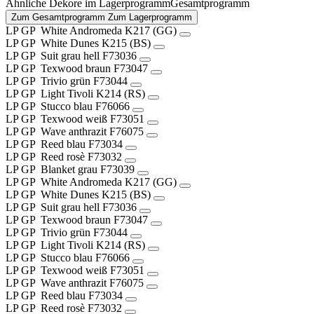
Ähnliche Dekore im
Lagerprogramm
Gesamtprogramm
Zum Gesamtprogramm
Zum Lagerprogramm
LP
GP
White Andromeda
K217 (GG)
LP
GP
White Dunes
K215 (BS)
LP
GP
Suit grau hell
F73036
LP
GP
Texwood braun
F73047
LP
GP
Trivio grün
F73044
LP
GP
Light Tivoli
K214 (RS)
LP
GP
Stucco blau
F76066
LP
GP
Texwood weiß
F73051
LP
GP
Wave anthrazit
F76075
LP
GP
Reed blau
F73034
LP
GP
Reed rosè
F73032
LP
GP
Blanket grau
F73039
LP
GP
White Andromeda
K217 (GG)
LP
GP
White Dunes
K215 (BS)
LP
GP
Suit grau hell
F73036
LP
GP
Texwood braun
F73047
LP
GP
Trivio grün
F73044
LP
GP
Light Tivoli
K214 (RS)
LP
GP
Stucco blau
F76066
LP
GP
Texwood weiß
F73051
LP
GP
Wave anthrazit
F76075
LP
GP
Reed blau
F73034
LP
GP
Reed rosè
F73032