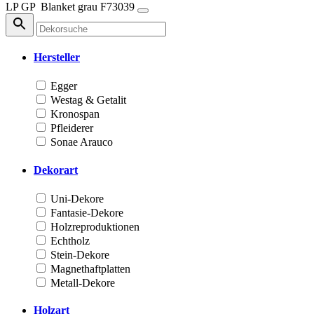
LP
GP
Blanket grau
F73039
Hersteller
Egger
Westag & Getalit
Kronospan
Pfleiderer
Sonae Arauco
Dekorart
Uni-Dekore
Fantasie-Dekore
Holzreproduktionen
Echtholz
Stein-Dekore
Magnethaftplatten
Metall-Dekore
Holzart