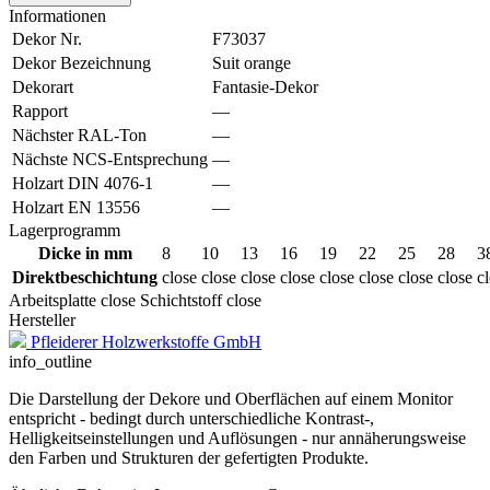
Informationen
Dekor Nr.
F73037
Dekor Bezeichnung
Suit orange
Dekorart
Fantasie-Dekor
Rapport
—
Nächster RAL-Ton
—
Nächste NCS-Entsprechung
—
Holzart DIN 4076-1
—
Holzart EN 13556
—
Lagerprogramm
Dicke in mm
8
10
13
16
19
22
25
28
3
Direktbeschichtung
close
close
close
close
close
close
close
close
c
Arbeitsplatte
close
Schichtstoff
close
Hersteller
Pfleiderer Holzwerkstoffe GmbH
info_outline
Die Darstellung der Dekore und Oberflächen auf einem Monitor
entspricht - bedingt durch unterschiedliche Kontrast-,
Helligkeitseinstellungen und Auflösungen - nur annäherungsweise
den Farben und Strukturen der gefertigten Produkte.