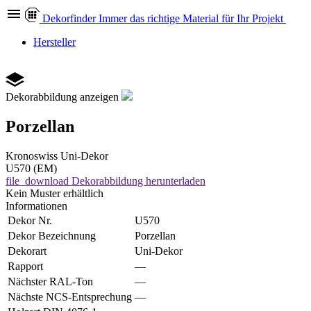
Dekor
finder
Immer das richtige Material für Ihr Projekt
Hersteller
Dekorabbildung anzeigen
Porzellan
Kronoswiss
Uni-Dekor
U570 (EM)
file_download
Dekorabbildung herunterladen
Kein Muster erhältlich
Informationen
Dekor Nr.
U570
Dekor Bezeichnung
Porzellan
Dekorart
Uni-Dekor
Rapport
—
Nächster RAL-Ton
—
Nächste NCS-Entsprechung
—