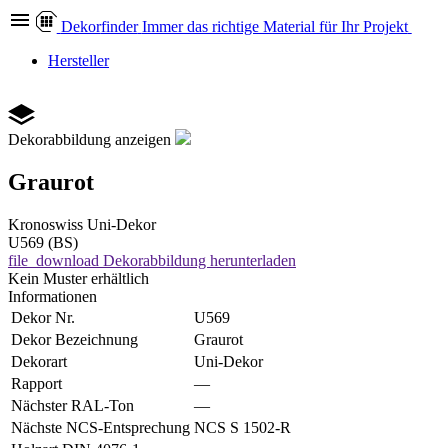
Dekor
finder
Immer das richtige Material für Ihr Projekt
Hersteller
Dekorabbildung anzeigen
Graurot
Kronoswiss
Uni-Dekor
U569 (BS)
file_download
Dekorabbildung herunterladen
Kein Muster erhältlich
Informationen
Dekor Nr.
U569
Dekor Bezeichnung
Graurot
Dekorart
Uni-Dekor
Rapport
—
Nächster RAL-Ton
—
Nächste NCS-Entsprechung
NCS S 1502-R