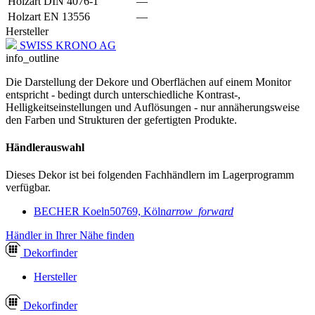
Holzart DIN 4076-1
—
Holzart EN 13556
—
Hersteller
SWISS KRONO AG
info_outline
Die Darstellung der Dekore und Oberflächen auf einem Monitor
entspricht - bedingt durch unterschiedliche Kontrast-,
Helligkeitseinstellungen und Auflösungen - nur annäherungsweise
den Farben und Strukturen der gefertigten Produkte.
Händlerauswahl
Dieses Dekor ist bei folgenden Fachhändlern im Lagerprogramm
verfügbar.
BECHER Koeln
50769, Köln
arrow_forward
Händler in Ihrer Nähe finden
Dekor
finder
Hersteller
Dekor
finder