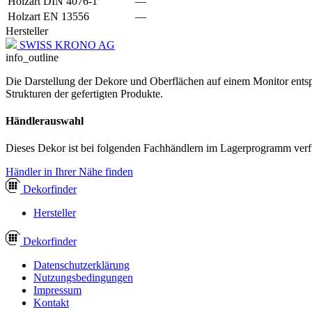
Holzart DIN 4076-1
—
Holzart EN 13556
—
Hersteller
SWISS KRONO AG
info_outline
Die Darstellung der Dekore und Oberflächen auf einem Monitor entspr
Strukturen der gefertigten Produkte.
Händlerauswahl
Dieses Dekor ist bei folgenden Fachhändlern im Lagerprogramm verf
Händler in Ihrer Nähe finden
Dekor
finder
Hersteller
Dekor
finder
Datenschutzerklärung
Nutzungsbedingungen
Impressum
Kontakt