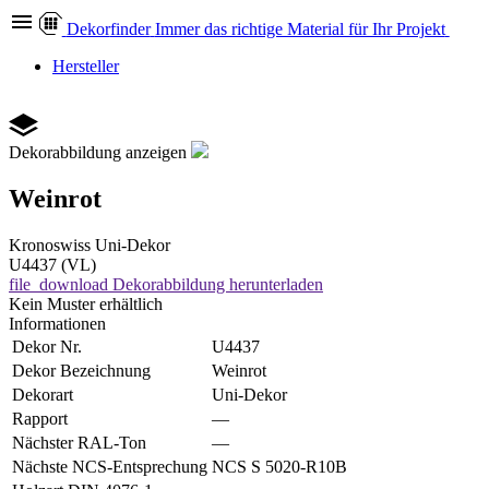
Dekor
finder
Immer das richtige Material für Ihr Projekt
Hersteller
Dekorabbildung anzeigen
Weinrot
Kronoswiss
Uni-Dekor
U4437 (VL)
file_download
Dekorabbildung herunterladen
Kein Muster erhältlich
Informationen
Dekor Nr.
U4437
Dekor Bezeichnung
Weinrot
Dekorart
Uni-Dekor
Rapport
—
Nächster RAL-Ton
—
Nächste NCS-Entsprechung
NCS S 5020-R10B