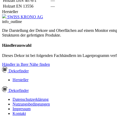
Holzart DIN 4076-1
—
Holzart EN 13556
—
Hersteller
SWISS KRONO AG
info_outline
Die Darstellung der Dekore und Oberflächen auf einem Monitor entspr
Strukturen der gefertigten Produkte.
Händlerauswahl
Dieses Dekor ist bei folgenden Fachhändlern im Lagerprogramm verf
Händler in Ihrer Nähe finden
Dekor
finder
Hersteller
Dekor
finder
Datenschutzerklärung
Nutzungsbedingungen
Impressum
Kontakt