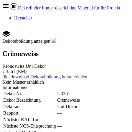
Dekor
finder
Immer das richtige Material für Ihr Projekt
Hersteller
Dekorabbildung anzeigen
Crèmeweiss
Kronoswiss
Uni-Dekor
U3261 (EM)
file_download
Dekorabbildung herunterladen
Kein Muster erhältlich
Informationen
Dekor Nr.
U3261
Dekor Bezeichnung
Crèmeweiss
Dekorart
Uni-Dekor
Rapport
—
Nächster RAL-Ton
—
Nächste NCS-Entsprechung
—