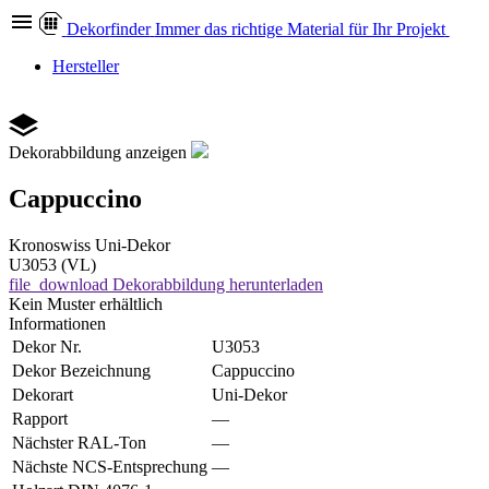
Dekor
finder
Immer das richtige Material für Ihr Projekt
Hersteller
Dekorabbildung anzeigen
Cappuccino
Kronoswiss
Uni-Dekor
U3053 (VL)
file_download
Dekorabbildung herunterladen
Kein Muster erhältlich
Informationen
Dekor Nr.
U3053
Dekor Bezeichnung
Cappuccino
Dekorart
Uni-Dekor
Rapport
—
Nächster RAL-Ton
—
Nächste NCS-Entsprechung
—