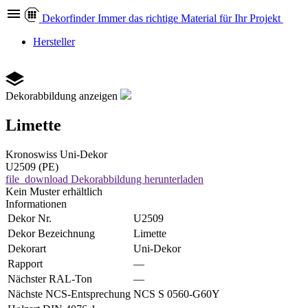
Dekor
finder
Immer das richtige Material für Ihr Projekt
Hersteller
Dekorabbildung anzeigen
Limette
Kronoswiss
Uni-Dekor
U2509 (PE)
file_download
Dekorabbildung herunterladen
Kein Muster erhältlich
Informationen
Dekor Nr.
U2509
Dekor Bezeichnung
Limette
Dekorart
Uni-Dekor
Rapport
—
Nächster RAL-Ton
—
Nächste NCS-Entsprechung
NCS S 0560-G60Y