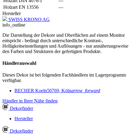
Holzart DIN 4076-1
—
Holzart EN 13556
—
Hersteller
SWISS KRONO AG
info_outline
Die Darstellung der Dekore und Oberflächen auf einem Monitor
entspricht - bedingt durch unterschiedliche Kontrast-,
Helligkeitseinstellungen und Auflösungen - nur annäherungsweise
den Farben und Strukturen der gefertigten Produkte.
Händlerauswahl
Dieses Dekor ist bei folgenden Fachhändlern im Lagerprogramm
verfügbar.
BECHER Koeln
50769, Köln
arrow_forward
Händler in Ihrer Nähe finden
Dekor
finder
Hersteller
Dekor
finder