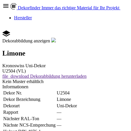
Dekor
finder
Immer das richtige Material für Ihr Projekt
Hersteller
Dekorabbildung anzeigen
Limone
Kronoswiss
Uni-Dekor
U2504 (VL)
file_download
Dekorabbildung herunterladen
Kein Muster erhältlich
Informationen
Dekor Nr.
U2504
Dekor Bezeichnung
Limone
Dekorart
Uni-Dekor
Rapport
—
Nächster RAL-Ton
—
Nächste NCS-Entsprechung
—