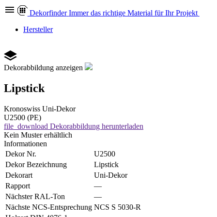
Dekor
finder
Immer das richtige Material für Ihr Projekt
Hersteller
Dekorabbildung anzeigen
Lipstick
Kronoswiss
Uni-Dekor
U2500 (PE)
file_download
Dekorabbildung herunterladen
Kein Muster erhältlich
Informationen
Dekor Nr.
U2500
Dekor Bezeichnung
Lipstick
Dekorart
Uni-Dekor
Rapport
—
Nächster RAL-Ton
—
Nächste NCS-Entsprechung
NCS S 5030-R