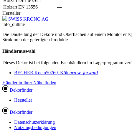
Holzart DIN 4076-1
—
Holzart EN 13556
—
Hersteller
SWISS KRONO AG
info_outline
Die Darstellung der Dekore und Oberflächen auf einem Monitor entspr
Strukturen der gefertigten Produkte.
Händlerauswahl
Dieses Dekor ist bei folgenden Fachhändlern im Lagerprogramm verf
BECHER Koeln
50769, Köln
arrow_forward
Händler in Ihrer Nähe finden
Dekor
finder
Hersteller
Dekor
finder
Datenschutzerklärung
Nutzungsbedingungen