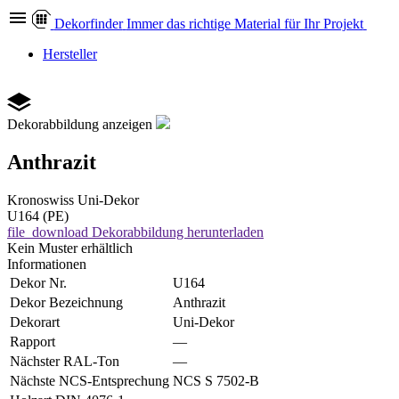
Dekor
finder
Immer das richtige Material für Ihr Projekt
Hersteller
Dekorabbildung anzeigen
Anthrazit
Kronoswiss
Uni-Dekor
U164 (PE)
file_download
Dekorabbildung herunterladen
Kein Muster erhältlich
Informationen
Dekor Nr.
U164
Dekor Bezeichnung
Anthrazit
Dekorart
Uni-Dekor
Rapport
—
Nächster RAL-Ton
—
Nächste NCS-Entsprechung
NCS S 7502-B