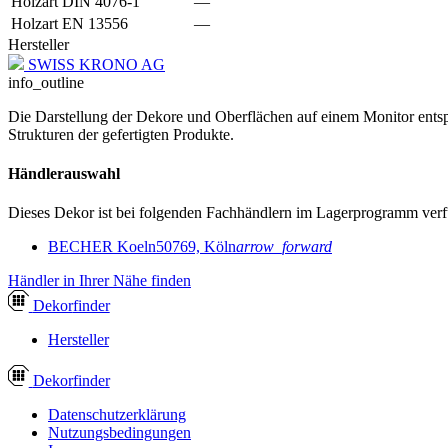
Holzart DIN 4076-1
—
Holzart EN 13556
—
Hersteller
SWISS KRONO AG
info_outline
Die Darstellung der Dekore und Oberflächen auf einem Monitor entspr
Strukturen der gefertigten Produkte.
Händlerauswahl
Dieses Dekor ist bei folgenden Fachhändlern im Lagerprogramm verf
BECHER Koeln
50769, Köln
arrow_forward
Händler in Ihrer Nähe finden
Dekor
finder
Hersteller
Dekor
finder
Datenschutzerklärung
Nutzungsbedingungen