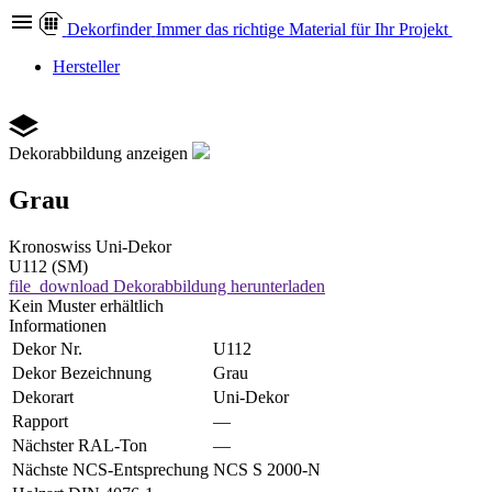
Dekor
finder
Immer das richtige Material für Ihr Projekt
Hersteller
Dekorabbildung anzeigen
Grau
Kronoswiss
Uni-Dekor
U112 (SM)
file_download
Dekorabbildung herunterladen
Kein Muster erhältlich
Informationen
Dekor Nr.
U112
Dekor Bezeichnung
Grau
Dekorart
Uni-Dekor
Rapport
—
Nächster RAL-Ton
—
Nächste NCS-Entsprechung
NCS S 2000-N