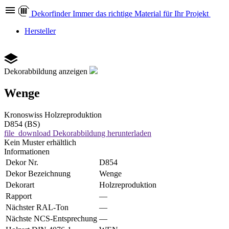
Dekor
finder
Immer das richtige Material für Ihr Projekt
Hersteller
Dekorabbildung anzeigen
Wenge
Kronoswiss
Holzreproduktion
D854 (BS)
file_download
Dekorabbildung herunterladen
Kein Muster erhältlich
Informationen
Dekor Nr.
D854
Dekor Bezeichnung
Wenge
Dekorart
Holzreproduktion
Rapport
—
Nächster RAL-Ton
—
Nächste NCS-Entsprechung
—