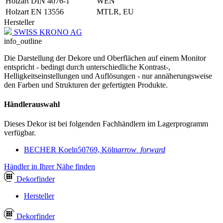
Holzart DIN 4076-1
WEN
Holzart EN 13556
MTLR, EU
Hersteller
SWISS KRONO AG
info_outline
Die Darstellung der Dekore und Oberflächen auf einem Monitor
entspricht - bedingt durch unterschiedliche Kontrast-,
Helligkeitseinstellungen und Auflösungen - nur annäherungsweise
den Farben und Strukturen der gefertigten Produkte.
Händlerauswahl
Dieses Dekor ist bei folgenden Fachhändlern im Lagerprogramm
verfügbar.
BECHER Koeln
50769, Köln
arrow_forward
Händler in Ihrer Nähe finden
Dekor
finder
Hersteller
Dekor
finder