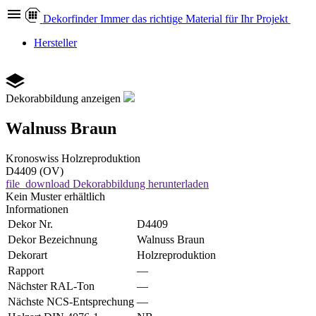
Dekor
finder
Immer das richtige Material für Ihr Projekt
Hersteller
Dekorabbildung anzeigen
Walnuss Braun
Kronoswiss
Holzreproduktion
D4409 (OV)
file_download
Dekorabbildung herunterladen
Kein Muster erhältlich
Informationen
Dekor Nr.
D4409
Dekor Bezeichnung
Walnuss Braun
Dekorart
Holzreproduktion
Rapport
—
Nächster RAL-Ton
—
Nächste NCS-Entsprechung
—