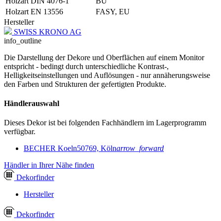
Holzart DIN 4076-1
BU
Holzart EN 13556
FASY, EU
Hersteller
SWISS KRONO AG
info_outline
Die Darstellung der Dekore und Oberflächen auf einem Monitor
entspricht - bedingt durch unterschiedliche Kontrast-,
Helligkeitseinstellungen und Auflösungen - nur annäherungsweise
den Farben und Strukturen der gefertigten Produkte.
Händlerauswahl
Dieses Dekor ist bei folgenden Fachhändlern im Lagerprogramm
verfügbar.
BECHER Koeln
50769, Köln
arrow_forward
Händler in Ihrer Nähe finden
Dekor
finder
Hersteller
Dekor
finder