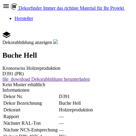
Dekor
finder
Immer das richtige Material für Ihr Projekt
Hersteller
Dekorabbildung anzeigen
Buche Hell
Kronoswiss
Holzreproduktion
D391 (PR)
file_download
Dekorabbildung herunterladen
Kein Muster erhältlich
Informationen
Dekor Nr.
D391
Dekor Bezeichnung
Buche Hell
Dekorart
Holzreproduktion
Rapport
—
Nächster RAL-Ton
—
Nächste NCS-Entsprechung
—