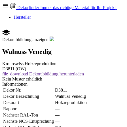
Dekor
finder
Immer das richtige Material für Ihr Projekt
Hersteller
Dekorabbildung anzeigen
Walnuss Venedig
Kronoswiss
Holzreproduktion
D3811 (OW)
file_download
Dekorabbildung herunterladen
Kein Muster erhältlich
Informationen
Dekor Nr.
D3811
Dekor Bezeichnung
Walnuss Venedig
Dekorart
Holzreproduktion
Rapport
—
Nächster RAL-Ton
—
Nächste NCS-Entsprechung
—