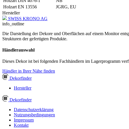
Holzart DIN 4076-1
NB
Holzart EN 13556
JGRG, EU
Hersteller
SWISS KRONO AG
info_outline
Die Darstellung der Dekore und Oberflächen auf einem Monitor entspr
Strukturen der gefertigten Produkte.
Händlerauswahl
Dieses Dekor ist bei folgenden Fachhändlern im Lagerprogramm verf
Händler in Ihrer Nähe finden
Dekor
finder
Hersteller
Dekor
finder
Datenschutzerklärung
Nutzungsbedingungen
Impressum
Kontakt