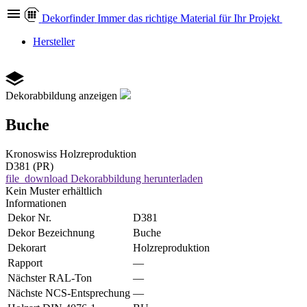
Dekor
finder
Immer das richtige Material für Ihr Projekt
Hersteller
Dekorabbildung anzeigen
Buche
Kronoswiss
Holzreproduktion
D381 (PR)
file_download
Dekorabbildung herunterladen
Kein Muster erhältlich
Informationen
Dekor Nr.
D381
Dekor Bezeichnung
Buche
Dekorart
Holzreproduktion
Rapport
—
Nächster RAL-Ton
—
Nächste NCS-Entsprechung
—