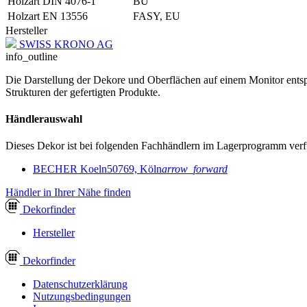
Holzart DIN 4076-1
BU
Holzart EN 13556
FASY, EU
Hersteller
SWISS KRONO AG
info_outline
Die Darstellung der Dekore und Oberflächen auf einem Monitor entspr
Strukturen der gefertigten Produkte.
Händlerauswahl
Dieses Dekor ist bei folgenden Fachhändlern im Lagerprogramm verf
BECHER Koeln
50769, Köln
arrow_forward
Händler in Ihrer Nähe finden
Dekor
finder
Hersteller
Dekor
finder
Datenschutzerklärung
Nutzungsbedingungen