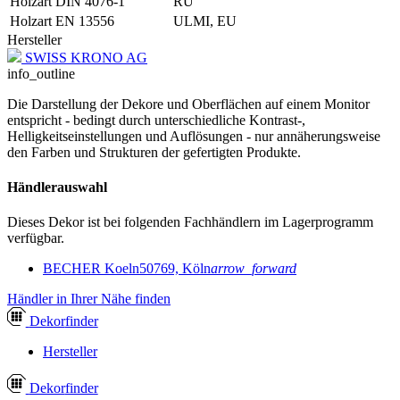
Holzart DIN 4076-1
RU
Holzart EN 13556
ULMI, EU
Hersteller
SWISS KRONO AG
info_outline
Die Darstellung der Dekore und Oberflächen auf einem Monitor
entspricht - bedingt durch unterschiedliche Kontrast-,
Helligkeitseinstellungen und Auflösungen - nur annäherungsweise
den Farben und Strukturen der gefertigten Produkte.
Händlerauswahl
Dieses Dekor ist bei folgenden Fachhändlern im Lagerprogramm
verfügbar.
BECHER Koeln
50769, Köln
arrow_forward
Händler in Ihrer Nähe finden
Dekor
finder
Hersteller
Dekor
finder