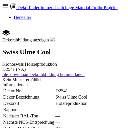
Dekor
finder
Immer das richtige Material für Ihr Projekt
Hersteller
Dekorabbildung anzeigen
Swiss Ulme Cool
Kronoswiss
Holzreproduktion
D2541 (NA)
file_download
Dekorabbildung herunterladen
Kein Muster erhältlich
Informationen
Dekor Nr.
D2541
Dekor Bezeichnung
Swiss Ulme Cool
Dekorart
Holzreproduktion
Rapport
—
Nächster RAL-Ton
—
Nächste NCS-Entsprechung
—