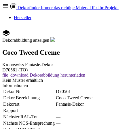
Dekor
finder
Immer das richtige Material für Ihr Projekt
Hersteller
Dekorabbildung anzeigen
Coco Tweed Creme
Kronoswiss
Fantasie-Dekor
D70561 (TO)
file_download
Dekorabbildung herunterladen
Kein Muster erhältlich
Informationen
Dekor Nr.
D70561
Dekor Bezeichnung
Coco Tweed Creme
Dekorart
Fantasie-Dekor
Rapport
—
Nächster RAL-Ton
—
Nächste NCS-Entsprechung
—