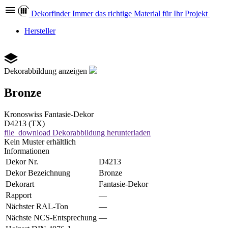
Dekor
finder
Immer das richtige Material für Ihr Projekt
Hersteller
Dekorabbildung anzeigen
Bronze
Kronoswiss
Fantasie-Dekor
D4213 (TX)
file_download
Dekorabbildung herunterladen
Kein Muster erhältlich
Informationen
Dekor Nr.
D4213
Dekor Bezeichnung
Bronze
Dekorart
Fantasie-Dekor
Rapport
—
Nächster RAL-Ton
—
Nächste NCS-Entsprechung
—