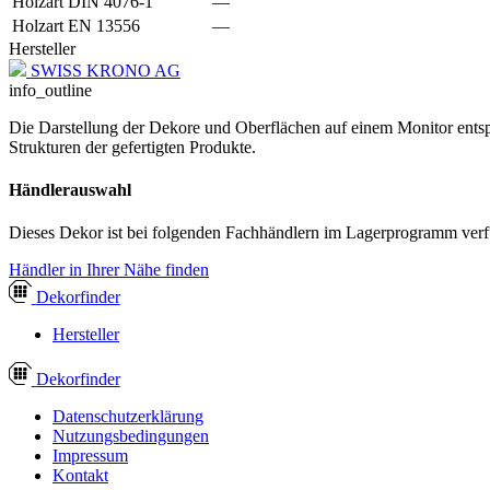
Holzart DIN 4076-1
—
Holzart EN 13556
—
Hersteller
SWISS KRONO AG
info_outline
Die Darstellung der Dekore und Oberflächen auf einem Monitor entspr
Strukturen der gefertigten Produkte.
Händlerauswahl
Dieses Dekor ist bei folgenden Fachhändlern im Lagerprogramm verf
Händler in Ihrer Nähe finden
Dekor
finder
Hersteller
Dekor
finder
Datenschutzerklärung
Nutzungsbedingungen
Impressum
Kontakt