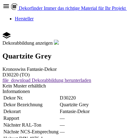
Dekor
finder
Immer das richtige Material für Ihr Projekt
Hersteller
Dekorabbildung anzeigen
Quartzite Grey
Kronoswiss
Fantasie-Dekor
D30220 (TO)
file_download
Dekorabbildung herunterladen
Kein Muster erhältlich
Informationen
Dekor Nr.
D30220
Dekor Bezeichnung
Quartzite Grey
Dekorart
Fantasie-Dekor
Rapport
—
Nächster RAL-Ton
—
Nächste NCS-Entsprechung
—