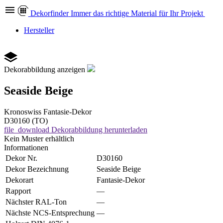
Dekor
finder
Immer das richtige Material für Ihr Projekt
Hersteller
Dekorabbildung anzeigen
Seaside Beige
Kronoswiss
Fantasie-Dekor
D30160 (TO)
file_download
Dekorabbildung herunterladen
Kein Muster erhältlich
Informationen
Dekor Nr.
D30160
Dekor Bezeichnung
Seaside Beige
Dekorart
Fantasie-Dekor
Rapport
—
Nächster RAL-Ton
—
Nächste NCS-Entsprechung
—