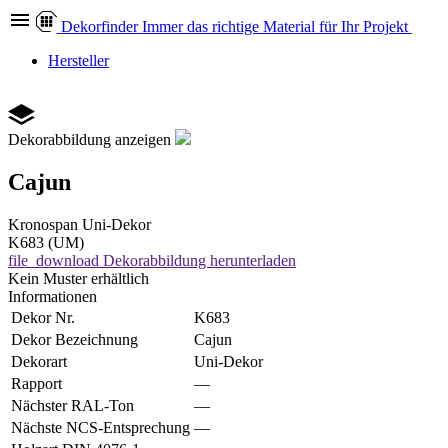
Dekor
finder
Immer das richtige Material für Ihr Projekt
Hersteller
Dekorabbildung anzeigen
Cajun
Kronospan
Uni-Dekor
K683 (UM)
file_download
Dekorabbildung herunterladen
Kein Muster erhältlich
Informationen
Dekor Nr.
K683
Dekor Bezeichnung
Cajun
Dekorart
Uni-Dekor
Rapport
—
Nächster RAL-Ton
—
Nächste NCS-Entsprechung
—