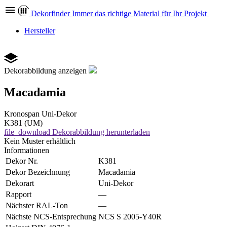
Dekor
finder
Immer das richtige Material für Ihr Projekt
Hersteller
Dekorabbildung anzeigen
Macadamia
Kronospan
Uni-Dekor
K381 (UM)
file_download
Dekorabbildung herunterladen
Kein Muster erhältlich
Informationen
Dekor Nr.
K381
Dekor Bezeichnung
Macadamia
Dekorart
Uni-Dekor
Rapport
—
Nächster RAL-Ton
—
Nächste NCS-Entsprechung
NCS S 2005-Y40R