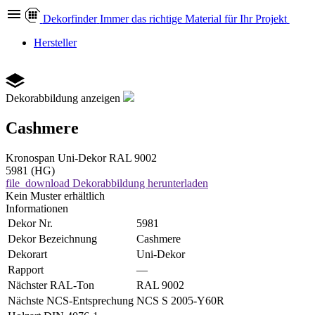
Dekor
finder
Immer das richtige Material für Ihr Projekt
Hersteller
Dekorabbildung anzeigen
Cashmere
Kronospan
Uni-Dekor
RAL 9002
5981 (HG)
file_download
Dekorabbildung herunterladen
Kein Muster erhältlich
Informationen
Dekor Nr.
5981
Dekor Bezeichnung
Cashmere
Dekorart
Uni-Dekor
Rapport
—
Nächster RAL-Ton
RAL 9002
Nächste NCS-Entsprechung
NCS S 2005-Y60R