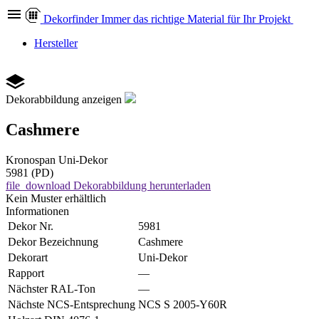
Dekor
finder
Immer das richtige Material für Ihr Projekt
Hersteller
Dekorabbildung anzeigen
Cashmere
Kronospan
Uni-Dekor
5981 (PD)
file_download
Dekorabbildung herunterladen
Kein Muster erhältlich
Informationen
Dekor Nr.
5981
Dekor Bezeichnung
Cashmere
Dekorart
Uni-Dekor
Rapport
—
Nächster RAL-Ton
—
Nächste NCS-Entsprechung
NCS S 2005-Y60R