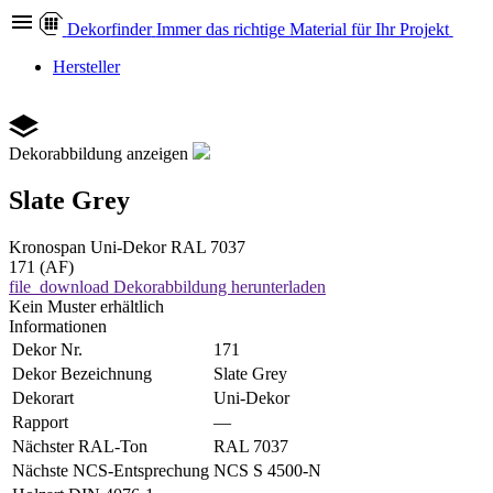
Dekor
finder
Immer das richtige Material für Ihr Projekt
Hersteller
Dekorabbildung anzeigen
Slate Grey
Kronospan
Uni-Dekor
RAL 7037
171 (AF)
file_download
Dekorabbildung herunterladen
Kein Muster erhältlich
Informationen
Dekor Nr.
171
Dekor Bezeichnung
Slate Grey
Dekorart
Uni-Dekor
Rapport
—
Nächster RAL-Ton
RAL 7037
Nächste NCS-Entsprechung
NCS S 4500-N