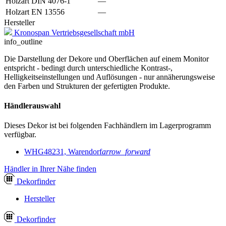
Holzart DIN 4076-1
—
Holzart EN 13556
—
Hersteller
Kronospan Vertriebsgesellschaft mbH
info_outline
Die Darstellung der Dekore und Oberflächen auf einem Monitor
entspricht - bedingt durch unterschiedliche Kontrast-,
Helligkeitseinstellungen und Auflösungen - nur annäherungsweise
den Farben und Strukturen der gefertigten Produkte.
Händlerauswahl
Dieses Dekor ist bei folgenden Fachhändlern im Lagerprogramm
verfügbar.
WHG
48231, Warendorf
arrow_forward
Händler in Ihrer Nähe finden
Dekor
finder
Hersteller
Dekor
finder