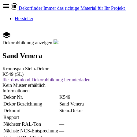
Dekor
finder
Immer das richtige Material für Ihr Projekt
Hersteller
Dekorabbildung anzeigen
Sand Venera
Kronospan
Stein-Dekor
K549 (SL)
file_download
Dekorabbildung herunterladen
Kein Muster erhältlich
Informationen
Dekor Nr.
K549
Dekor Bezeichnung
Sand Venera
Dekorart
Stein-Dekor
Rapport
—
Nächster RAL-Ton
—
Nächste NCS-Entsprechung
—