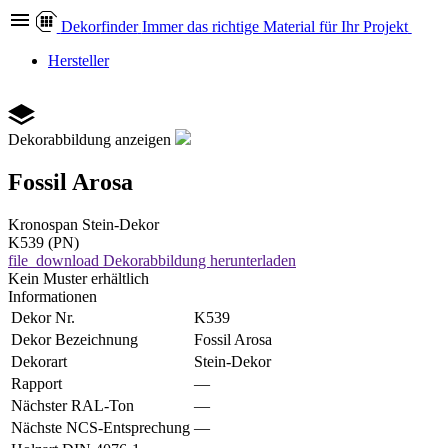
Dekor
finder
Immer das richtige Material für Ihr Projekt
Hersteller
Dekorabbildung anzeigen
Fossil Arosa
Kronospan
Stein-Dekor
K539 (PN)
file_download
Dekorabbildung herunterladen
Kein Muster erhältlich
Informationen
Dekor Nr.
K539
Dekor Bezeichnung
Fossil Arosa
Dekorart
Stein-Dekor
Rapport
—
Nächster RAL-Ton
—
Nächste NCS-Entsprechung
—