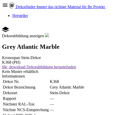
Dekor
finder
Immer das richtige Material für Ihr Projekt
Hersteller
Dekorabbildung anzeigen
Grey Atlantic Marble
Kronospan
Stein-Dekor
K368 (PH)
file_download
Dekorabbildung herunterladen
Kein Muster erhältlich
Informationen
Dekor Nr.
K368
Dekor Bezeichnung
Grey Atlantic Marble
Dekorart
Stein-Dekor
Rapport
—
Nächster RAL-Ton
—
Nächste NCS-Entsprechung
—