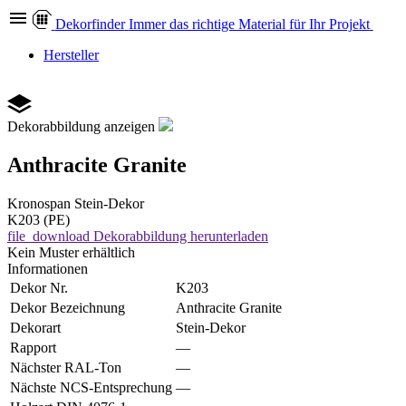
Dekor
finder
Immer das richtige Material für Ihr Projekt
Hersteller
Dekorabbildung anzeigen
Anthracite Granite
Kronospan
Stein-Dekor
K203 (PE)
file_download
Dekorabbildung herunterladen
Kein Muster erhältlich
Informationen
Dekor Nr.
K203
Dekor Bezeichnung
Anthracite Granite
Dekorart
Stein-Dekor
Rapport
—
Nächster RAL-Ton
—
Nächste NCS-Entsprechung
—