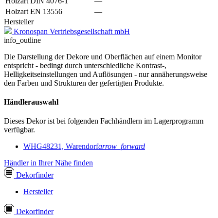
Holzart DIN 4076-1
—
Holzart EN 13556
—
Hersteller
Kronospan Vertriebsgesellschaft mbH
info_outline
Die Darstellung der Dekore und Oberflächen auf einem Monitor
entspricht - bedingt durch unterschiedliche Kontrast-,
Helligkeitseinstellungen und Auflösungen - nur annäherungsweise
den Farben und Strukturen der gefertigten Produkte.
Händlerauswahl
Dieses Dekor ist bei folgenden Fachhändlern im Lagerprogramm
verfügbar.
WHG
48231, Warendorf
arrow_forward
Händler in Ihrer Nähe finden
Dekor
finder
Hersteller
Dekor
finder