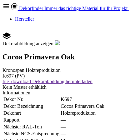
Dekor
finder
Immer das richtige Material für Ihr Projekt
Hersteller
Dekorabbildung anzeigen
Cocoa Primavera Oak
Kronospan
Holzreproduktion
K697 (PV)
file_download
Dekorabbildung herunterladen
Kein Muster erhältlich
Informationen
Dekor Nr.
K697
Dekor Bezeichnung
Cocoa Primavera Oak
Dekorart
Holzreproduktion
Rapport
—
Nächster RAL-Ton
—
Nächste NCS-Entsprechung
—