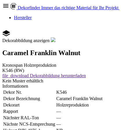
Dekor
finder
Immer das richtige Material für Ihr Projekt
Hersteller
Dekorabbildung anzeigen
Caramel Franklin Walnut
Kronospan
Holzreproduktion
K546 (RW)
file_download
Dekorabbildung herunterladen
Kein Muster erhältlich
Informationen
Dekor Nr.
K546
Dekor Bezeichnung
Caramel Franklin Walnut
Dekorart
Holzreproduktion
Rapport
—
Nächster RAL-Ton
—
Nächste NCS-Entsprechung
—