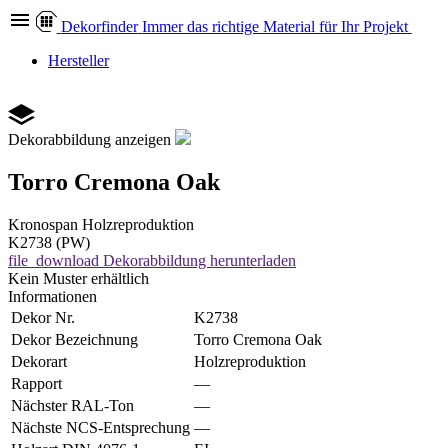
Dekor
finder
Immer das richtige Material für Ihr Projekt
Hersteller
Dekorabbildung anzeigen
Torro Cremona Oak
Kronospan
Holzreproduktion
K2738 (PW)
file_download
Dekorabbildung herunterladen
Kein Muster erhältlich
Informationen
Dekor Nr.
K2738
Dekor Bezeichnung
Torro Cremona Oak
Dekorart
Holzreproduktion
Rapport
—
Nächster RAL-Ton
—
Nächste NCS-Entsprechung
—