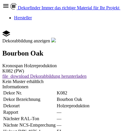
Dekor
finder
Immer das richtige Material für Ihr Projekt
Hersteller
Dekorabbildung anzeigen
Bourbon Oak
Kronospan
Holzreproduktion
K082 (PW)
file_download
Dekorabbildung herunterladen
Kein Muster erhältlich
Informationen
Dekor Nr.
K082
Dekor Bezeichnung
Bourbon Oak
Dekorart
Holzreproduktion
Rapport
—
Nächster RAL-Ton
—
Nächste NCS-Entsprechung
—