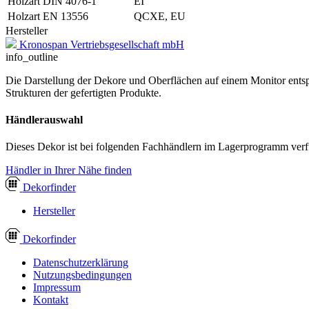
Holzart DIN 4076-1
EI
Holzart EN 13556
QCXE, EU
Hersteller
Kronospan Vertriebsgesellschaft mbH
info_outline
Die Darstellung der Dekore und Oberflächen auf einem Monitor entspr
Strukturen der gefertigten Produkte.
Händlerauswahl
Dieses Dekor ist bei folgenden Fachhändlern im Lagerprogramm verf
Händler in Ihrer Nähe finden
Dekor
finder
Hersteller
Dekor
finder
Datenschutzerklärung
Nutzungsbedingungen
Impressum
Kontakt