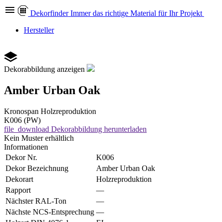
Dekor
finder
Immer das richtige Material für Ihr Projekt
Hersteller
Dekorabbildung anzeigen
Amber Urban Oak
Kronospan
Holzreproduktion
K006 (PW)
file_download
Dekorabbildung herunterladen
Kein Muster erhältlich
Informationen
Dekor Nr.
K006
Dekor Bezeichnung
Amber Urban Oak
Dekorart
Holzreproduktion
Rapport
—
Nächster RAL-Ton
—
Nächste NCS-Entsprechung
—