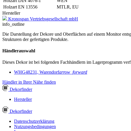
Holzart DIN 4076-1
WEN
Holzart EN 13556
MTLR, EU
Hersteller
Kronospan Vertriebsgesellschaft mbH
info_outline
Die Darstellung der Dekore und Oberflächen auf einem Monitor entspr
Strukturen der gefertigten Produkte.
Händlerauswahl
Dieses Dekor ist bei folgenden Fachhändlern im Lagerprogramm verf
WHG
48231, Warendorf
arrow_forward
Händler in Ihrer Nähe finden
Dekor
finder
Hersteller
Dekor
finder
Datenschutzerklärung
Nutzungsbedingungen