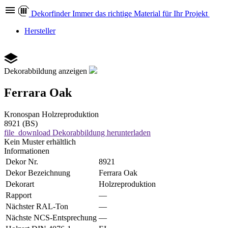
Dekor
finder
Immer das richtige Material für Ihr Projekt
Hersteller
Dekorabbildung anzeigen
Ferrara Oak
Kronospan
Holzreproduktion
8921 (BS)
file_download
Dekorabbildung herunterladen
Kein Muster erhältlich
Informationen
Dekor Nr.
8921
Dekor Bezeichnung
Ferrara Oak
Dekorart
Holzreproduktion
Rapport
—
Nächster RAL-Ton
—
Nächste NCS-Entsprechung
—