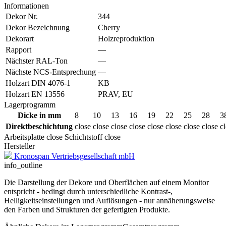
Informationen
Dekor Nr.
344
Dekor Bezeichnung
Cherry
Dekorart
Holzreproduktion
Rapport
—
Nächster RAL-Ton
—
Nächste NCS-Entsprechung
—
Holzart DIN 4076-1
KB
Holzart EN 13556
PRAV, EU
Lagerprogramm
Dicke in mm
8
10
13
16
19
22
25
28
3
Direktbeschichtung
close
close
close
close
close
close
close
close
c
Arbeitsplatte
close
Schichtstoff
close
Hersteller
Kronospan Vertriebsgesellschaft mbH
info_outline
Die Darstellung der Dekore und Oberflächen auf einem Monitor
entspricht - bedingt durch unterschiedliche Kontrast-,
Helligkeitseinstellungen und Auflösungen - nur annäherungsweise
den Farben und Strukturen der gefertigten Produkte.