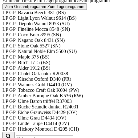
Ähnliche Dekore im
Lagerprogramm
Gesamtprogramm
Zum Gesamtprogramm
Zum Lagerprogramm
LP
GP
Bavaria Beech
381 (BS)
LP
GP
Light Lyon Walnut
9614 (BS)
LP
GP
Tiepolo Walnut
8953 (SU)
LP
GP
Fineline Mocca
8548 (SN)
LP
GP
Coco Bolo
8995 (SN)
LP
GP
Nagano Oak
8431 (SN)
LP
GP
Stone Oak
5527 (SN)
LP
GP
Natural Noble Elm
5500 (SU)
LP
GP
Maple
375 (BS)
LP
GP
Birch
1715 (BS)
LP
GP
Alder
1912 (BS)
LP
GP
Chalet Oak natur
R20038
LP
GP
Kirsche Oxford
D340 (PR)
LP
GP
Walnuss Gold
D4410 (OV)
LP
GP
Tobacco Craft Oak
K004 (PW)
LP
GP
Amber Baroque Oak
K536 (RW)
LP
GP
Ulme Baron trüffel
R37003
LP
GP
Buche Scandic dunkel
R24031
LP
GP
Eiche Grauweiss
D4429 (OV)
LP
GP
Ulme Grau
D4434 (OV)
LP
GP
Linde Taupe
D4414 (OV)
LP
GP
Hickory Montreal
D4205 (CH)