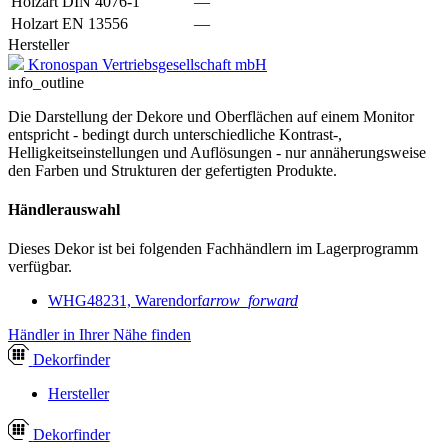
Holzart DIN 4076-1
—
Holzart EN 13556
—
Hersteller
Kronospan Vertriebsgesellschaft mbH
info_outline
Die Darstellung der Dekore und Oberflächen auf einem Monitor
entspricht - bedingt durch unterschiedliche Kontrast-,
Helligkeitseinstellungen und Auflösungen - nur annäherungsweise
den Farben und Strukturen der gefertigten Produkte.
Händlerauswahl
Dieses Dekor ist bei folgenden Fachhändlern im Lagerprogramm
verfügbar.
WHG
48231, Warendorf
arrow_forward
Händler in Ihrer Nähe finden
Dekor
finder
Hersteller
Dekor
finder