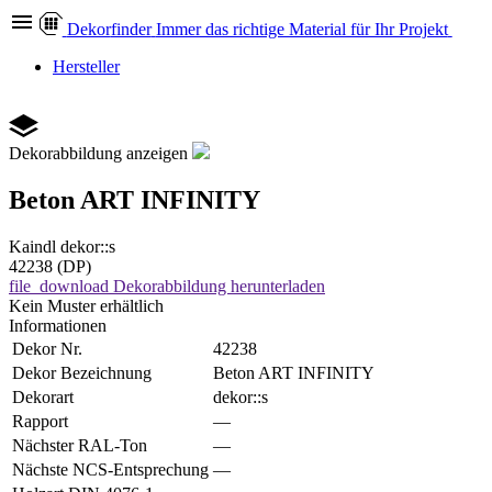
Dekor
finder
Immer das richtige Material für Ihr Projekt
Hersteller
Dekorabbildung anzeigen
Beton ART INFINITY
Kaindl
dekor::s
42238 (DP)
file_download
Dekorabbildung herunterladen
Kein Muster erhältlich
Informationen
Dekor Nr.
42238
Dekor Bezeichnung
Beton ART INFINITY
Dekorart
dekor::s
Rapport
—
Nächster RAL-Ton
—
Nächste NCS-Entsprechung
—