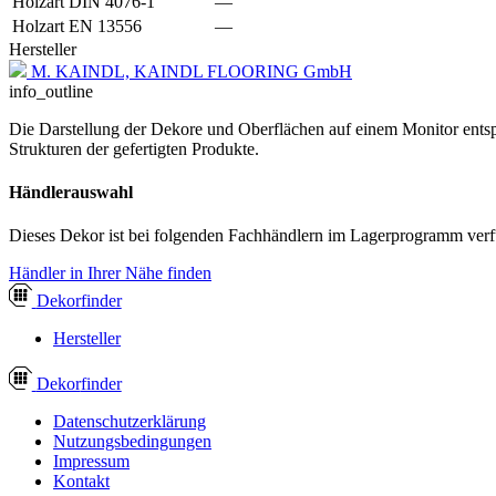
Holzart DIN 4076-1
—
Holzart EN 13556
—
Hersteller
M. KAINDL, KAINDL FLOORING GmbH
info_outline
Die Darstellung der Dekore und Oberflächen auf einem Monitor entspr
Strukturen der gefertigten Produkte.
Händlerauswahl
Dieses Dekor ist bei folgenden Fachhändlern im Lagerprogramm verf
Händler in Ihrer Nähe finden
Dekor
finder
Hersteller
Dekor
finder
Datenschutzerklärung
Nutzungsbedingungen
Impressum
Kontakt