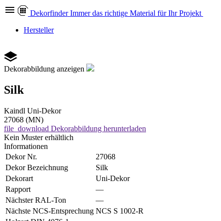
Dekor
finder
Immer das richtige Material für Ihr Projekt
Hersteller
Dekorabbildung anzeigen
Silk
Kaindl
Uni-Dekor
27068 (MN)
file_download
Dekorabbildung herunterladen
Kein Muster erhältlich
Informationen
Dekor Nr.
27068
Dekor Bezeichnung
Silk
Dekorart
Uni-Dekor
Rapport
—
Nächster RAL-Ton
—
Nächste NCS-Entsprechung
NCS S 1002-R